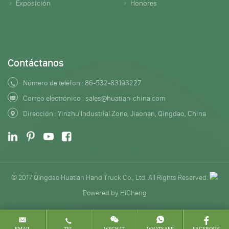
Exposición
Honores
Contáctanos
Número de teléfon :
86-532-83193227
Correo electrónico :
sales@huatian-china.com
Dirección : Yinzhu Industrial Zone, Jiaonan, Qingdao, China
© 2017 Qingdao Huatian Hand Truck Co., Ltd. All Rights Reserved.
Powered by HiCheng
EMAIL
TEL
WECHAT
WHATSAPP
FACEBOOK