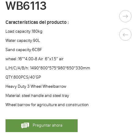
WB6113
Características del producto :
Load capacity:180kg
Water capacity:90L
Sand capacity:6CBF
wheel :16"*4.00-8 Air 6”x1.5” air
L/H/C/A/B/h: 1490*800*575*980*650*330mm
QTY:800PCS/40'GP
Heavy Duty 3 Wheel Wheelbarrow
Material: steel handle and steel tray
Wheel barrow for agriculture and construction
Preguntar ahora