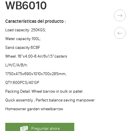
WB6010
Características del producto :
Load capacity: 250KGS;
Water capacity:100L;
Sand capacity:6CBF
Wheel: 16"x4.00-8 Air/6x1.5“casters
L/H/C/A/B/h:
1750x475x690x1010x700x285mm;
QTY:600PCS/40'GP
Packing Detail: Wheel barrow in bulk or pallet
Quick assembly , Perfect balance saving manpower
Homeowner garden wheelbarrow
Preguntar ahora