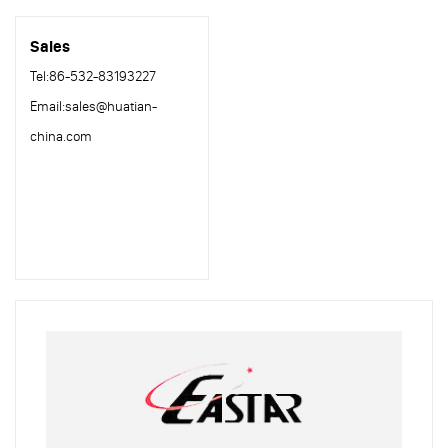
Sales
Tel:
86-532-
83193227
Email:
sales@huatian-
china.com