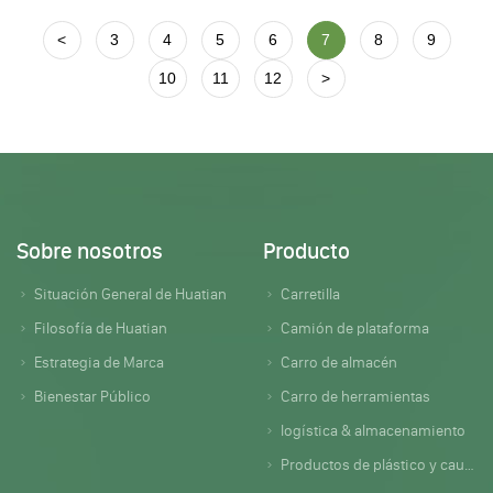
<
3
4
5
6
7
8
9
10
11
12
>
Sobre nosotros
Producto
Situación General de Huatian
Carretilla
Filosofía de Huatian
Camión de plataforma
Estrategia de Marca
Carro de almacén
Bienestar Público
Carro de herramientas
logística & almacenamiento
Productos de plástico y caucho