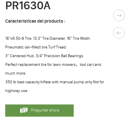
PR1630A
Características del producto :
16"x6.50-8 Tire. 13.3" Tire Diameter. 16" Tire Width.
Pneumatic (air-filled) tire.Turf Tread.
3" Centered Hub. 3/4" Precision Ball Bearings.
Perfect replacement tire for lawn mowers，tool cart and
much more.
350 lb load capacity.Inflate with manual pump only.Not for
highway use.
Preguntar ahora