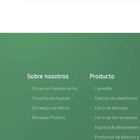
Sobre nosotros
Producto
Situación General de Huatian
Carretilla
Filosofía de Huatian
Camión de plataforma
Estrategia de Marca
Carro de almacén
Bienestar Público
Carro de herramientas
logística & almacenamiento
Productos de plástico y caucho