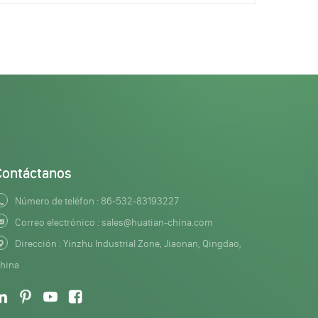
Contáctanos
Número de teléfon :
86-532-83193227
Correo electrónico :
sales@huatian-china.com
Dirección : Yinzhu Industrial Zone, Jiaonan, Qingdao,
hina