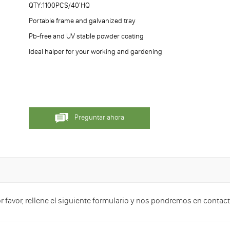
QTY:1100PCS/40'HQ
Portable frame and galvanized tray
Pb-free and UV stable powder coating
Ideal halper for your working and gardening
Preguntar ahora
or favor, rellene el siguiente formulario y nos pondremos en conta