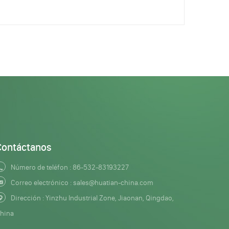
Contáctanos
Número de teléfon :
86-532-83193227
Correo electrónico :
sales@huatian-china.com
Dirección : Yinzhu Industrial Zone, Jiaonan, Qingdao,
hina