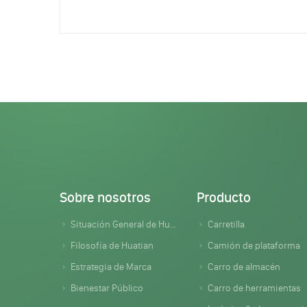
Sobre nosotros
Producto
Situación General de Huatian
Carretilla
Filosofía de Huatian
Camión de plataforma
Estrategia de Marca
Carro de almacén
Bienestar Público
Carro de herramientas