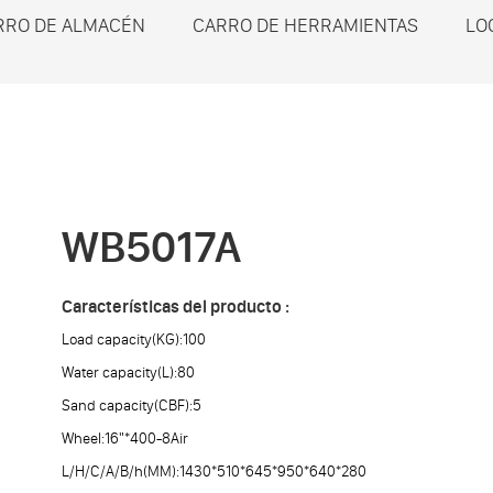
RRO DE ALMACÉN
CARRO DE HERRAMIENTAS
LO
WB5017A
Características del producto :
Load capacity(KG):100
Water capacity(L):80
Sand capacity(CBF):5
Wheel:16"*400-8Air
L/H/C/A/B/h(MM):1430*510*645*950*640*280