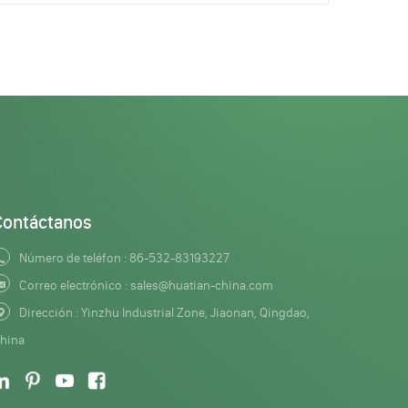
Contáctanos
Número de teléfon :
86-532-83193227
Correo electrónico :
sales@huatian-china.com
Dirección : Yinzhu Industrial Zone, Jiaonan, Qingdao,
hina