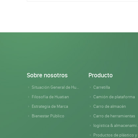
Sobre nosotros
Producto
Situación General de Huatian
Carretilla
Filosofía de Huatian
Camión de plataforma
Estrategia de Marca
Carro de almacén
Bienestar Público
Carro de herramientas
logística & almacenamiento
Productos de plástico y caucho